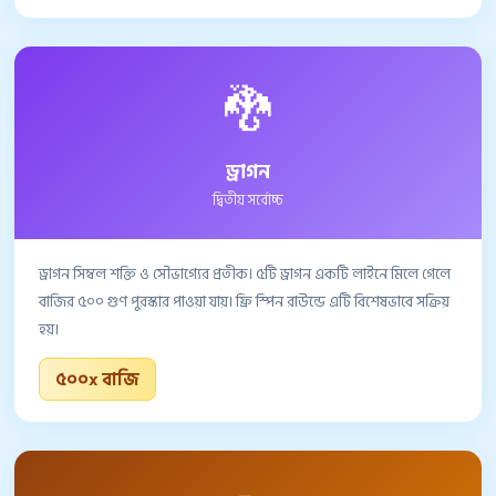
🐉
ড্রাগন
দ্বিতীয় সর্বোচ্চ
ড্রাগন সিম্বল শক্তি ও সৌভাগ্যের প্রতীক। ৫টি ড্রাগন একটি লাইনে মিলে গেলে
বাজির ৫০০ গুণ পুরস্কার পাওয়া যায়। ফ্রি স্পিন রাউন্ডে এটি বিশেষভাবে সক্রিয়
হয়।
৫০০x বাজি