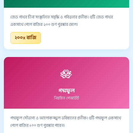
জেড পাথর চীনা সংস্কৃতিতে সমৃদ্ধি ও পবিত্রতার প্রতীক। ৫টি জেড পাথর
একসাথে পেলে বাজির ২০০ গুণ পুরস্কার মেলে।
২০০x বাজি
🪷
পদ্মফুল
নিয়মিত পেআউট
পদ্মফুল সৌভাগ্য ও আলোকজ্জ্বল ভবিষ্যতের প্রতীক। ৫টি পদ্মফুল একসাথে
পেলে বাজির ১০০ গুণ পুরস্কার পাবেন।