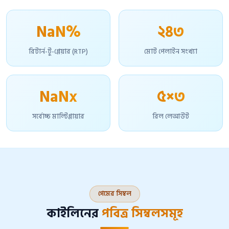
NaN%
২৪৩
রিটার্ন-টু-প্লেয়ার (RTP)
মোট পেলাইন সংখ্যা
NaNx
৫×৩
সর্বোচ্চ মাল্টিপ্লায়ার
রিল লেআউট
গেমের সিম্বল
কাইলিনের
পবিত্র সিম্বলসমূহ