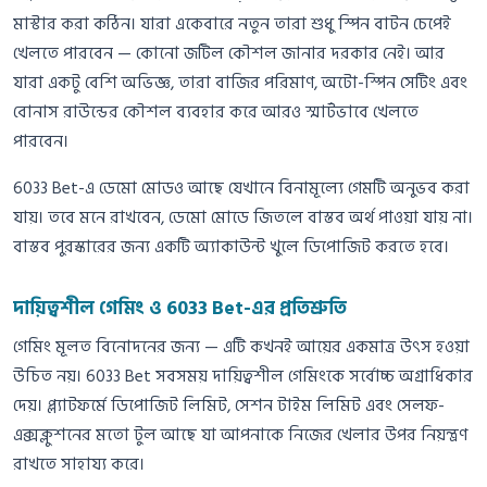
মাস্টার করা কঠিন। যারা একেবারে নতুন তারা শুধু স্পিন বাটন চেপেই
খেলতে পারবেন — কোনো জটিল কৌশল জানার দরকার নেই। আর
যারা একটু বেশি অভিজ্ঞ, তারা বাজির পরিমাণ, অটো-স্পিন সেটিং এবং
বোনাস রাউন্ডের কৌশল ব্যবহার করে আরও স্মার্টভাবে খেলতে
পারবেন।
6033 Bet-এ ডেমো মোডও আছে যেখানে বিনামূল্যে গেমটি অনুভব করা
যায়। তবে মনে রাখবেন, ডেমো মোডে জিতলে বাস্তব অর্থ পাওয়া যায় না।
বাস্তব পুরস্কারের জন্য একটি অ্যাকাউন্ট খুলে ডিপোজিট করতে হবে।
দায়িত্বশীল গেমিং ও 6033 Bet-এর প্রতিশ্রুতি
গেমিং মূলত বিনোদনের জন্য — এটি কখনই আয়ের একমাত্র উৎস হওয়া
উচিত নয়। 6033 Bet সবসময় দায়িত্বশীল গেমিংকে সর্বোচ্চ অগ্রাধিকার
দেয়। প্ল্যাটফর্মে ডিপোজিট লিমিট, সেশন টাইম লিমিট এবং সেলফ-
এক্সক্লুশনের মতো টুল আছে যা আপনাকে নিজের খেলার উপর নিয়ন্ত্রণ
রাখতে সাহায্য করে।