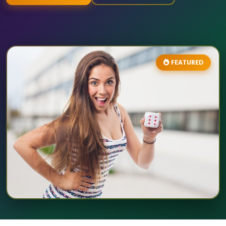
FEATURED