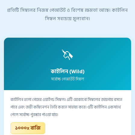
প্রতিটি সিম্বলের নিজস্ব পেআউট ও বিশেষ ক্ষমতা আছে। কাইলিন
সিম্বল সবচেয়ে মূল্যবান।
🦄
কাইলিন (Wild)
সর্বোচ্চ পেআউট সিম্বল
কাইলিন হলো গেমের ওয়াইল্ড সিম্বল। এটি যেকোনো সিম্বলের জায়গায় বসতে
পারে এবং জয়ী কম্বিনেশন তৈরি করতে সাহায্য করে। ৫টি কাইলিন একসাথে
পেলে সর্বোচ্চ পুরস্কার পাওয়া যায়।
১০০০x বাজি