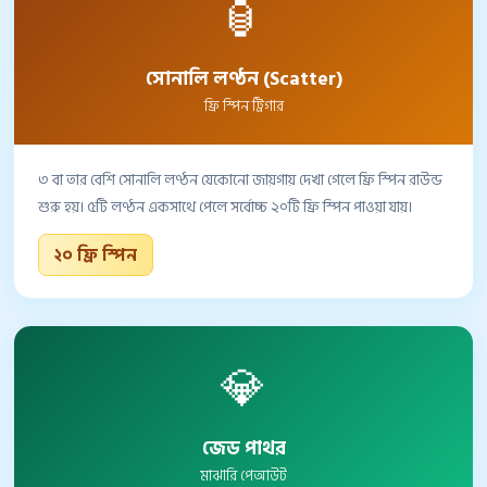
🏮
সোনালি লণ্ঠন (Scatter)
ফ্রি স্পিন ট্রিগার
৩ বা তার বেশি সোনালি লণ্ঠন যেকোনো জায়গায় দেখা গেলে ফ্রি স্পিন রাউন্ড
শুরু হয়। ৫টি লণ্ঠন একসাথে পেলে সর্বোচ্চ ২০টি ফ্রি স্পিন পাওয়া যায়।
২০ ফ্রি স্পিন
💎
জেড পাথর
মাঝারি পেআউট