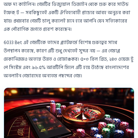
অফ দ্য কাইলিন। গেমটির ভিজ্যুয়াল ডিজাইন থেকে শুরু করে সাউন্ড
ইফেক্ ট — সবকিছুতেই একটি ঐতিহ্যবাহী প্রাচ্যের আবহ অনুভব করা
যায়। প্রথমবার গেমটি চালু করলেই মনে হবে আপনি যেন সত্যিকারের
এক পৌরাণিক জগতে প্রবেশ করেছেন।
6033 Bet এই গেমটিকে তাদের প্ল্যাটফর্মে বিশেষ গুরুত্বের সাথে
উপস্থাপন করেছে, কারণ এটি শুধু দেখতেই সুন্দর নয় — এর গেমপ্লে
মেকানিজমও অত্যন্ত উন্নত ও রোমাঞ্চকর। ৫×৩ রিল গ্রিড, ২৪৩ ওয়েজ টু
পে সিস্টেম এবং ৯৬.৫% আরটিপি মিলে এটি হয়ে উঠেছে বাংলাদেশের
অনলাইন গেমারদের অন্যতম পছন্দের গেম।