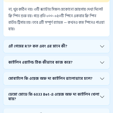
না, খুব কঠিন নয়। ৩টি স্ক্যাটার সিম্বল যেকোনো জায়গায় দেখা দিলেই
ফ্রি স্পিন শুরু হয়। গড়ে প্রতি ১০০–১৫০টি স্পিনে একবার ফ্রি স্পিন
রাউন্ড ট্রিগার হয়। তবে এটি সম্পূর্ণ র‍্যান্ডম — কখনও কম স্পিনেও পাওয়া
যায়।
এই গেমের RTP কত এবং এর মানে কী?
কাইলিন ওয়াইল্ড ঠিক কীভাবে কাজ করে?
মোবাইলে কি ওয়েজ অফ দ্য কাইলিন ভালোভাবে চলে?
ডেমো মোডে কি 6033 Bet-এ ওয়েজ অফ দ্য কাইলিন খেলা
যায়?