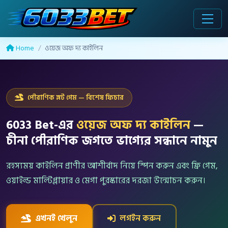
Home
ওয়েজ অফ দ্য কাইলিন
পৌরাণিক স্লট গেম — বিশেষ ফিচার
6033 Bet-এর
ওয়েজ অফ দ্য কাইলিন
—
চীনা পৌরাণিক জগতে ভাগ্যের সন্ধানে নামুন
রহস্যময় কাইলিন প্রাণীর আশীর্বাদ নিয়ে স্পিন করুন এবং ফ্রি গেম,
ওয়াইল্ড মাল্টিপ্লায়ার ও মেগা পুরস্কারের দরজা উন্মোচন করুন।
এখনই খেলুন
লগইন করুন