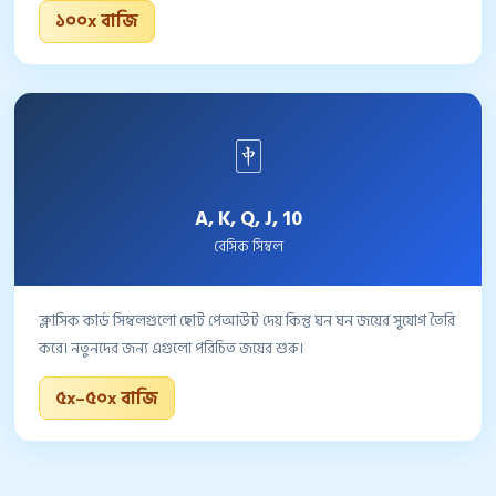
১০০x বাজি
🀄
A, K, Q, J, 10
বেসিক সিম্বল
ক্লাসিক কার্ড সিম্বলগুলো ছোট পেআউট দেয় কিন্তু ঘন ঘন জয়ের সুযোগ তৈরি
করে। নতুনদের জন্য এগুলো পরিচিত জয়ের শুরু।
৫x–৫০x বাজি