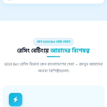
কেন 6033 Bet বেছে নেবেন
রেসিং বেটিংয়ে
আমাদের বিশেষত্ব
6033 Bet রেসিং বিভাগ কেন বাংলাদেশের সেরা — জানুন আমাদের
অনন্য বৈশিষ্ট্যগুলো।