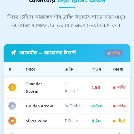
আজকের
সেরা রেসিং অডস
নিচের টেবিলে আজকের শীর্ষ রেসিং ইভেন্টের লাইভ অডস দেখুন।
6033 Bet সবসময় বাজারের সেরা অডস দেওয়ার চেষ্টা করে।
ঘোড়দৌড় — আজকের ইভেন্ট
লাইভ
#
ঘোড়া
জকি
অডস
অবস্থা
Thunder
R.
২.৪৫
লাইভ
১
Johnson
Storm
৩.৮০
Golden Arrow
M. Clarke
লাইভ
২
৫.২০
Silver Wind
T. Smith
শীঘ্রই
৩