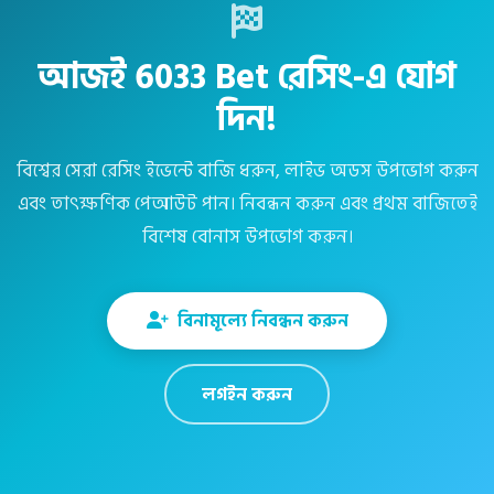
আজই 6033 Bet রেসিং-এ যোগ
দিন!
বিশ্বের সেরা রেসিং ইভেন্টে বাজি ধরুন, লাইভ অডস উপভোগ করুন
এবং তাৎক্ষণিক পেআউট পান। নিবন্ধন করুন এবং প্রথম বাজিতেই
বিশেষ বোনাস উপভোগ করুন।
বিনামূল্যে নিবন্ধন করুন
লগইন করুন