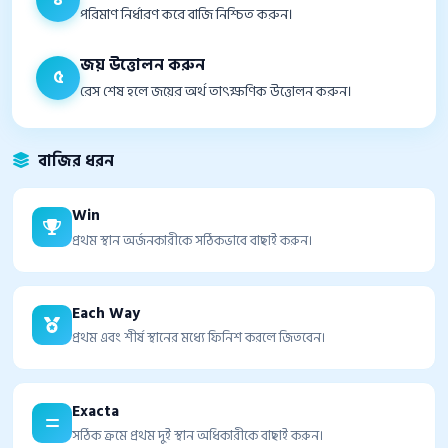
পরিমাণ নির্ধারণ করে বাজি নিশ্চিত করুন।
জয় উত্তোলন করুন
৫
রেস শেষ হলে জয়ের অর্থ তাৎক্ষণিক উত্তোলন করুন।
বাজির ধরন
Win
প্রথম স্থান অর্জনকারীকে সঠিকভাবে বাছাই করুন।
Each Way
প্রথম এবং শীর্ষ স্থানের মধ্যে ফিনিশ করলে জিতবেন।
Exacta
সঠিক ক্রমে প্রথম দুই স্থান অধিকারীকে বাছাই করুন।