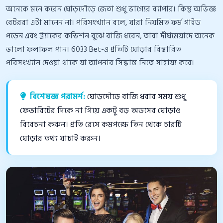
অনেকে মনে করেন ঘোড়দৌড়ে জেতা শুধু ভাগ্যের ব্যাপার। কিন্তু অভিজ্ঞ
বেটররা এটা মানেন না। পরিসংখ্যান বলে, যারা নিয়মিত ফর্ম গাইড
পড়েন এবং ট্র্যাকের কন্ডিশন বুঝে বাজি ধরেন, তারা দীর্ঘমেয়াদে অনেক
ভালো ফলাফল পান। 6033 Bet-এ প্রতিটি ঘোড়ার বিস্তারিত
পরিসংখ্যান দেওয়া থাকে যা আপনার সিদ্ধান্ত নিতে সাহায্য করে।
বিশেষজ্ঞ পরামর্শ:
ঘোড়দৌড়ে বাজি ধরার সময় শুধু
ফেভারিটের দিকে না গিয়ে একটু বড় অডসের ঘোড়াও
বিবেচনা করুন। প্রতি রেসে কমপক্ষে তিন থেকে চারটি
ঘোড়ার তথ্য যাচাই করুন।