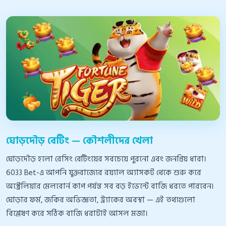
ঘোড়দৌড় বেটিং — কৌশলীদের খেলা
ঘোড়দৌড় হলো রেসিং বেটিংয়ের সবচেয়ে পুরনো এবং জনপ্রিয় ধারা।
6033 Bet-এ আপনি যুক্তরাজ্যের রয়্যাল অ্যাসকট থেকে শুরু করে
অস্ট্রেলিয়ার মেলবোর্ন কাপ পর্যন্ত সব বড় ইভেন্টে বাজি ধরতে পারবেন।
ঘোড়ার ফর্ম, জকির অভিজ্ঞতা, ট্র্যাকের অবস্থা — এই তথ্যগুলো
বিশ্লেষণ করে সঠিক বাজি ধরাটাই আসল মজা।