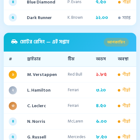
৭.৫০
Blue Diamond
P. Evans
শীঘ্রই
৪
১২.০০
Dark Runner
K. Brown
সমাপ্ত
৫
মোটর রেসিং — এই সপ্তাহ
আপকামিং
#
ড্রাইভার
টিম
অডস
অবস্থা
১.৮৫
M. Verstappen
Red Bull
শীঘ্রই
১
৩.২০
L. Hamilton
Ferrari
শীঘ্রই
২
৪.৫০
C. Leclerc
Ferrari
শীঘ্রই
৩
৬.০০
N. Norris
McLaren
শীঘ্রই
৪
৮.৫০
G. Russell
Mercedes
শীঘ্রই
৫