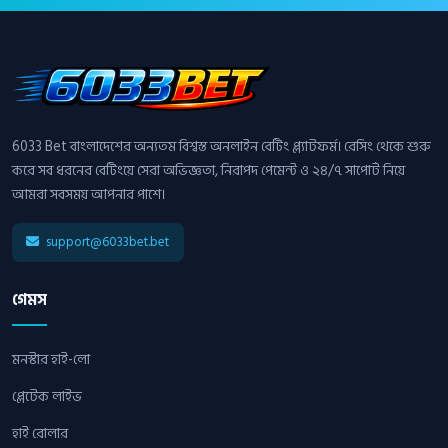
6033 Bet বাংলাদেশের অন্যতম বিশ্বস্ত অনলাইন বেটিং প্ল্যাটফর্ম। রেসিং থেকে শুরু
করে সব ধরনের বেটিংয়ে সেরা অভিজ্ঞতা, নিরাপদ পেমেন্ট ও ২৪/৭ সাপোর্ট নিয়ে
আমরা সবসময় আপনার পাশে।
support@6033bet.bet
গেমস
মনস্টার হাই-লো
প্লেটেক লাইভ
হাই রোলার