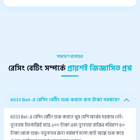
সাধারণ প্রশ্নোত্তর
রেসিং বেটিং সম্পর্কে
প্রায়শই জিজ্ঞাসিত প্রশ্ন
6033 Bet-এ রেসিং বেটিং শুরু করতে কত টাকা দরকার?
6033 Bet-এ রেসিং বেটিং শুরু করতে খুব বেশি অর্থের দরকার নেই।
ন্যূনতম ডিপোজিট মাত্র ২০০ টাকা এবং ন্যূনতম বাজির পরিমাণ ৫০
টাকা থেকে শুরু। নতুনদের জন্য পরামর্শ হলো ছোট অঙ্কে শুরু করে