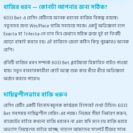
বাজির ধরন — কোনটা আপনার জন্য সঠিক?
6033 Bet-এ রেসিং বেটিংয়ে অনেক ধরনের বাজির বিকল্প রয়েছে।
নতুনদের জন্য Win/Place বাজি সবচেয়ে সহজ। একটু অভিজ্ঞতা হলে
Exacta বা Trifecta-তে হাত দিন যেখানে সঠিক ক্রমে দুই বা তিনটি
ঘোড়া বাছাই করতে হয়। এই বাজিতে জেতা কঠিন কিন্তু পুরস্কারও অনেক
বেশি।
প্রতিটি বাজির ধরন সম্পর্কে 6033 Bet প্ল্যাটফর্মে বিস্তারিত গাইড পাওয়া
যায়। নতুন ব্যবহারকারীরা ছোট অঙ্কে শুরু করে ধীরে ধীরে অভিজ্ঞতা
অর্জন করতে পারেন।
দায়িত্বশীলভাবে বাজি ধরুন
রেসিং বেটিং একটি বিনোদনমূলক কার্যক্রম হিসেবেই দেখা উচিত। 6033
Bet সবসময় দায়িত্বশীল গেমিং-এর পক্ষে। নিজের সীমা নির্ধারণ করুন,
বাজেটের বাইরে কখনো বাজি ধরবেন না এবং যদি মনে হয় বাজি ধরার
অভ্যাস নিয়ন্ত্রণের বাইরে যাচ্ছে, তাহলে আমাদের সাপোর্ট টিমের সাথে