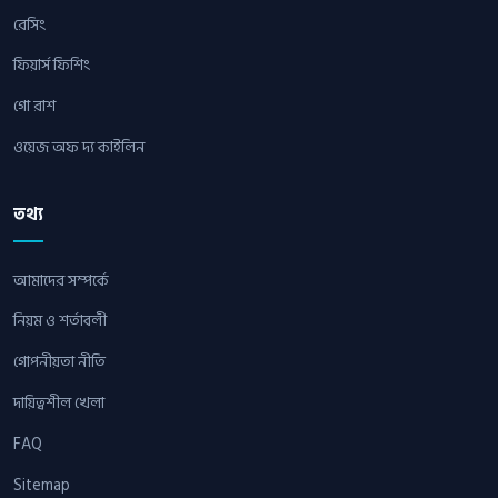
রেসিং
ফিয়ার্স ফিশিং
গো রাশ
ওয়েজ অফ দ্য কাইলিন
তথ্য
আমাদের সম্পর্কে
নিয়ম ও শর্তাবলী
গোপনীয়তা নীতি
দায়িত্বশীল খেলা
FAQ
Sitemap