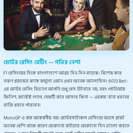
মোটর রেসিং বেটিং — গতির নেশা
F1 রেসিংয়ের দিকে বাংলাদেশে আগ্রহ দিন দিন বাড়ছে। বিশেষ করে
তরুণ প্রজন্মের কাছে ফর্মুলা ওয়ান এখন অনেক আলোচিত। 6033 Bet-
এর মোটর রেসিং বিভাগে আপনি শুধু রেস উইনারে নয়, বরং পোডিয়াম
ফিনিশ, ফাস্টেস্ট ল্যাপ, সেফটি কার আসবে কিনা — এরকম নানা ধরনের
বাজি ধরতে পারবেন।
MotoGP-ও কম আকর্ষণীয় নয়। মোটরসাইকেল রেসিংয়ে অডস প্রায়ই
অনেক বেশি থাকে কারণ যেকোনো রাইডার যেকোনো দিন ভালো করতে