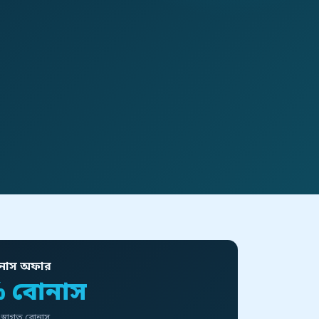
োনাস অফার
 বোনাস
স্বাগত বোনাস