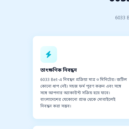
6033 Be
তাৎক্ষণিক নিবন্ধন
6033 Bet-এ নিবন্ধন প্রক্রিয়া মাত্র ৩ মিনিটের। জটিল
কোনো ধাপ নেই। সহজ ফর্ম পূরণ করুন এবং সঙ্গে
সঙ্গে আপনার অ্যাকাউন্ট সক্রিয় হয়ে যাবে।
বাংলাদেশের যেকোনো প্রান্ত থেকে মোবাইলেই
নিবন্ধন করা সম্ভব।