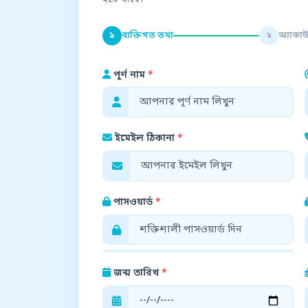
১
ব্যক্তিগত তথ্য
২
অ্যাকা
পূর্ণ নাম
*
ইমেইল ঠিকানা
*
পাসওয়ার্ড
*
জন্ম তারিখ
*