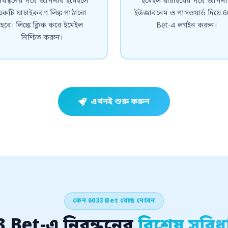
িবন্ধনের পরে আপনার ইমেইলে
ইমেইল যাচাইয়ের পরে আপন
একটি যাচাইকরণ লিঙ্ক পাঠানো
ইউজারনেম ও পাসওয়ার্ড দিয়ে 
হবে। লিঙ্কে ক্লিক করে ইমেইল
Bet-এ লগইন করুন।
নিশ্চিত করুন।
এখনই শুরু করুন
কেন 6033 Bet বেছে নেবেন
 Bet-এ নিবন্ধনের
বিশেষ সুবিধ