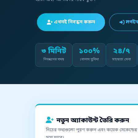
এখনই নিবন্ধন করুন
লগইন
৩ মিনিট
১০০%
২৪/৭
নিবন্ধনের সময়
বোনাস সুবিধা
সহায়তা সেবা
নতুন অ্যাকাউন্ট তৈরি করুন
নিচের তথ্যগুলো পূরণ করুন এবং কয়েক সেকেন্ডের ম
হয়ে যাবে।