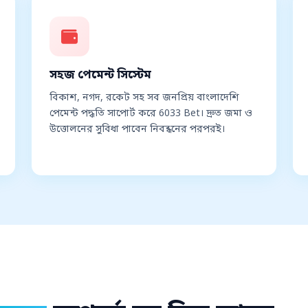
সহজ পেমেন্ট সিস্টেম
বিকাশ, নগদ, রকেট সহ সব জনপ্রিয় বাংলাদেশি
পেমেন্ট পদ্ধতি সাপোর্ট করে 6033 Bet। দ্রুত জমা ও
উত্তোলনের সুবিধা পাবেন নিবন্ধনের পরপরই।