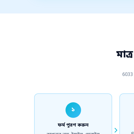
মাত্
6033 
১
ফর্ম পূরণ করুন