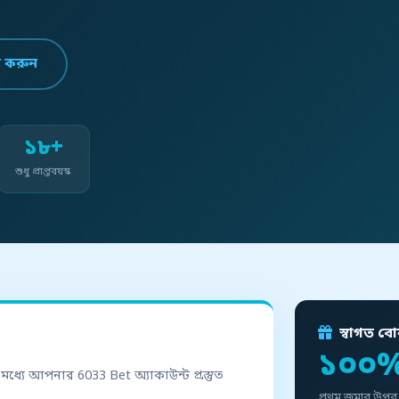
 করুন
১৮+
শুধু প্রাপ্তবয়স্ক
স্বাগত ব
১০০%
ধ্যে আপনার 6033 Bet অ্যাকাউন্ট প্রস্তুত
প্রথম জমার উপর 