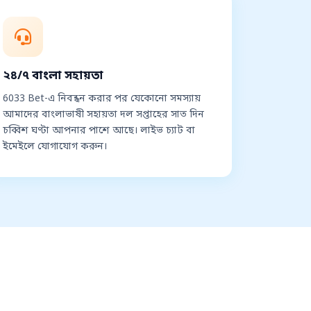
২৪/৭ বাংলা সহায়তা
6033 Bet-এ নিবন্ধন করার পর যেকোনো সমস্যায়
আমাদের বাংলাভাষী সহায়তা দল সপ্তাহের সাত দিন
চব্বিশ ঘণ্টা আপনার পাশে আছে। লাইভ চ্যাট বা
ইমেইলে যোগাযোগ করুন।