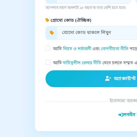
আপনার বয়স অবশ্যই ১৮ বছর বা তার বেশি হতে হবে।
প্রোমো কোড (ঐচ্ছিক)
আমি
নিয়ম ও শর্তাবলী
এবং
গোপনীয়তা নীতি
পড়
আমি
দায়িত্বশীল খেলার নীতি
মেনে চলতে সম্মত এ
অ্যাকাউন্
ইতোমধ্যে অ্যাক
লগইন 