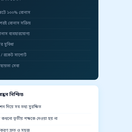
জিটে ১০০% বোনাস
পরই বোনাস সক্রিয়
োনাস ব্যবহারযোগ্য
ের সুবিধা
/ রকেট সাপোর্ট
হায়তা সেবা
ন্ধন নিশ্চিত
ন দিয়ে সব তথ্য সুরক্ষিত
্য কখনো তৃতীয় পক্ষকে দেওয়া হয় না
ইকরণ দ্রুত ও সহজ