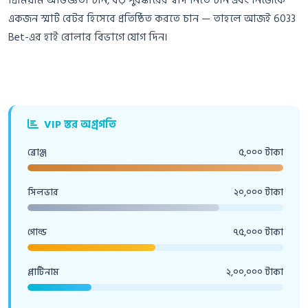
প্রিমিয়াম অভিজ্ঞতা চান, বড় পুরস্কারের স্বাদ নিতে চান এবং নিজেকে
একজন স্মার্ট বেটর হিসেবে প্রতিষ্ঠিত করতে চান — তাহলে আজই 6033
Bet-এর হাই রোলার বিভাগে যোগ দিন।
VIP স্তর অগ্রগতি
ব্রোঞ্জ
৫,০০০ টাকা
সিলভার
২০,০০০ টাকা
গোল্ড
৭৫,০০০ টাকা
প্লাটিনাম
২,০০,০০০ টাকা