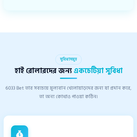
সুবিধাসমূহ
হাই রোলারদের জন্য
একচেটিয়া সুবিধা
6033 Bet তার সবচেয়ে মূল্যবান খেলোয়াড়দের জন্য যা প্রদান করে,
তা অন্য কোথাও পাওয়া কঠিন।