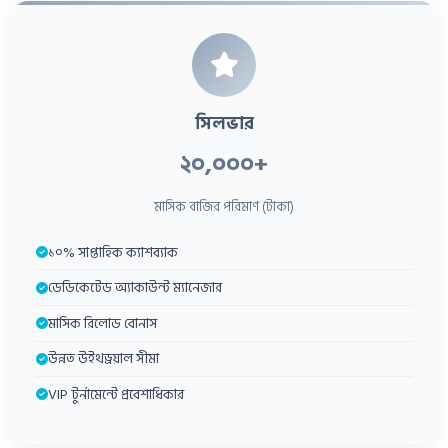
সিলভার
২০,০০০+
মাসিক বাজির পরিমাণ (টাকা)
১০% সাপ্তাহিক ক্যাশব্যাক
ডেডিকেটেড অ্যাকাউন্ট ম্যানেজার
মাসিক রিলোড বোনাস
উন্নত উইথড্রয়াল সীমা
VIP টুর্নামেন্টে প্রবেশাধিকার