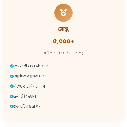
ব্রোঞ্জ
৫,০০০+
মাসিক বাজির পরিমাণ (টাকা)
৫% সাপ্তাহিক ক্যাশব্যাক
অগ্রাধিকার গ্রাহক সেবা
বিশেষ জন্মদিন বোনাস
দ্রুত উইথড্রয়াল
একচেটিয়া প্রমোশন