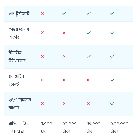
VIP টুর্নামেন্ট
কাস্টম বোনাস
অফার
সীমাহীন
উইথড্রয়াল
একচেটিয়া
ইভেন্ট
২৪/৭ প্রিমিয়াম
সাপোর্ট
মাসিক বাজির
৫,০০০
২০,০০০
৭৫,০০০
২,০০,০০০
লক্ষ্যমাত্রা
টাকা
টাকা
টাকা
টাকা