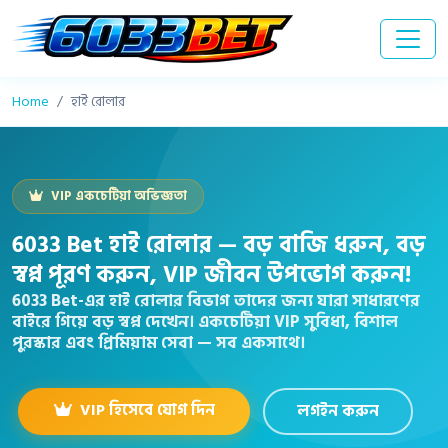
Home
হাই রোলার
VIP একচেটিয়া অভিজ্ঞতা
6033 Bet হাই রোলার — বড় বাজি ধরুন, বড়
স্বপ্ন পূরণ করুন, VIP জীবন উপভোগ করুন!
6033 Bet-এর হাই রোলার বিভাগ তাদের জন্য যারা সাধারণের
বাইরে গিয়ে বড় স্বপ্ন দেখেন। একচেটিয়া VIP সুবিধা, বিশাল
পুরস্কার এবং প্রিমিয়াম সেবা — সব একসাথে।
VIP হিসেবে যোগ দিন
লগইন করুন