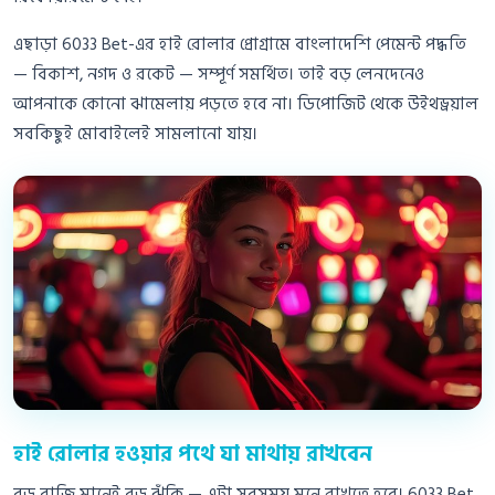
এছাড়া 6033 Bet-এর হাই রোলার প্রোগ্রামে বাংলাদেশি পেমেন্ট পদ্ধতি
— বিকাশ, নগদ ও রকেট — সম্পূর্ণ সমর্থিত। তাই বড় লেনদেনেও
আপনাকে কোনো ঝামেলায় পড়তে হবে না। ডিপোজিট থেকে উইথড্রয়াল
সবকিছুই মোবাইলেই সামলানো যায়।
হাই রোলার হওয়ার পথে যা মাথায় রাখবেন
বড় বাজি মানেই বড় ঝুঁকি — এটা সবসময় মনে রাখতে হবে। 6033 Bet