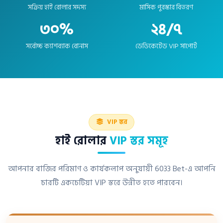
সক্রিয় হাই রোলার সদস্য
মাসিক পুরস্কার বিতরণ
৩০%
২৪/৭
সর্বোচ্চ ক্যাশব্যাক বোনাস
ডেডিকেটেড VIP সাপোর্ট
VIP স্তর
হাই রোলার
VIP স্তর সমূহ
আপনার বাজির পরিমাণ ও কার্যকলাপ অনুযায়ী 6033 Bet-এ আপনি
চারটি একচেটিয়া VIP স্তরে উন্নীত হতে পারবেন।