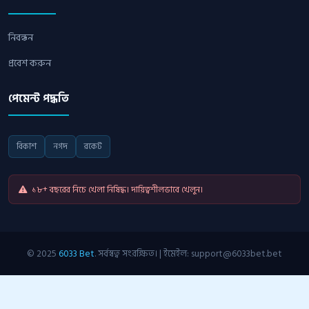
নিবন্ধন
প্রবেশ করুন
পেমেন্ট পদ্ধতি
বিকাশ
নগদ
রকেট
১৮+ বছরের নিচে খেলা নিষিদ্ধ। দায়িত্বশীলভাবে খেলুন।
© 2025
6033 Bet
. সর্বস্বত্ব সংরক্ষিত। | ইমেইল:
support@6033bet.bet