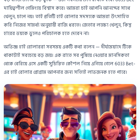
দায়িত্বশীল গেমিংয়ে বিশ্বাস করে। আমরা চাই আপনি আনন্দের সাথে
খেলুন, চাপে নয়। তাই প্রতিটি হাই রোলার সদস্যকে আমরা উৎসাহিত
করি নিজের সামর্থ্য অনুযায়ী বাজি ধরতে। জেতার লক্ষ্যে খেলুন, কিন্তু
হারের ভয়কে ভুলেও পরিচালক হতে দেবেন না।
অভিজ্ঞ হাই রোলাররা সবসময় একটি কথা বলেন — দীর্ঘমেয়াদে টিকে
থাকাটাই সবচেয়ে বড় জয়। এক রাতে সব পুষিয়ে নেওয়ার মানসিকতা
থেকে বেরিয়ে এসে একটি সুচিন্তিত কৌশল নিয়ে এগিয়ে গেলে 6033 Bet-
এর হাই রোলার প্রোগ্রাম আপনার জন্য সত্যিই লাভজনক হতে পারে।