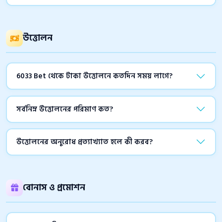
উত্তোলন
6033 Bet থেকে টাকা উত্তোলনে কতদিন সময় লাগে?
সর্বনিম্ন উত্তোলনের পরিমাণ কত?
উত্তোলনের অনুরোধ প্রত্যাখ্যাত হলে কী করব?
বোনাস ও প্রমোশন