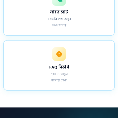
লাইভ চ্যাট
সরাসরি কথা বলুন
২৪/৭ উপলব্ধ
FAQ বিভাগ
৫০+ প্রশ্নোত্তর
বাংলায় লেখা