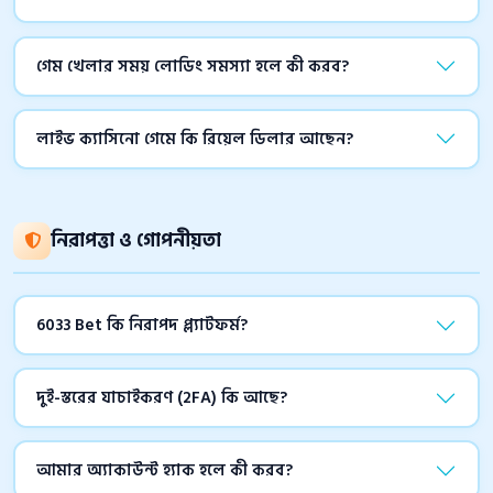
গেম খেলার সময় লোডিং সমস্যা হলে কী করব?
লাইভ ক্যাসিনো গেমে কি রিয়েল ডিলার আছেন?
নিরাপত্তা ও গোপনীয়তা
6033 Bet কি নিরাপদ প্ল্যাটফর্ম?
দুই-স্তরের যাচাইকরণ (2FA) কি আছে?
আমার অ্যাকাউন্ট হ্যাক হলে কী করব?