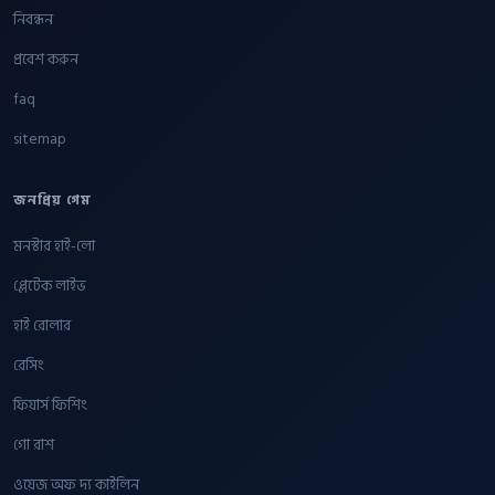
নিবন্ধন
প্রবেশ করুন
faq
sitemap
জনপ্রিয় গেম
মনস্টার হাই-লো
প্লেটেক লাইভ
হাই রোলার
রেসিং
ফিয়ার্স ফিশিং
গো রাশ
ওয়েজ অফ দ্য কাইলিন