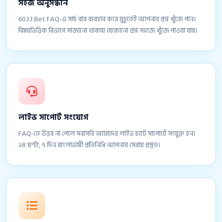
সহজ অনুসন্ধান
6033 Bet FAQ-এ সার্চ বার ব্যবহার করে মুহূর্তেই আপনার প্রশ্ন খুঁজে পান।
বিষয়ভিত্তিক বিভাগে সাজানো থাকায় যেকোনো প্রশ্ন সহজে খুঁজে পাওয়া যায়।
লাইভ সাপোর্ট সংযোগ
FAQ-তে উত্তর না পেলে সরাসরি আমাদের লাইভ চ্যাট সাপোর্টে সংযুক্ত হন।
২৪ ঘণ্টা, ৭ দিন বাংলাভাষী প্রতিনিধি আপনার সেবায় প্রস্তুত।