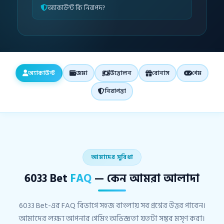
অ্যাকাউন্ট কি নিরাপদ?
অ্যাকাউন্ট
জমা
উত্তোলন
বোনাস
গেম
নিরাপত্তা
আমাদের সুবিধা
6033 Bet
FAQ
— কেন আমরা আলাদা
6033 Bet-এর FAQ বিভাগে সহজ বাংলায় সব প্রশ্নের উত্তর পাবেন।
আমাদের লক্ষ্য আপনার গেমিং অভিজ্ঞতা যতটা সম্ভব মসৃণ করা।