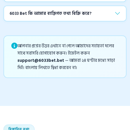
6033 Bet কি আমার ব্যক্তিগত তথ্য বিক্রি করে?
আপনার প্রশ্নের উত্তর এখানে না পেলে আমাদের সহায়তা দলের
সাথে সরাসরি যোগাযোগ করুন। ইমেইল করুন
support@6033bet.bet
— আমরা ২৪ ঘণ্টার মধ্যে সাড়া
দিই। বাংলায় লিখতে দ্বিধা করবেন না।
বিস্তারিত তথ্য