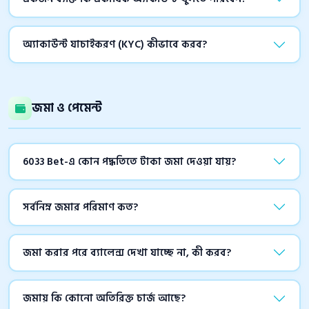
অ্যাকাউন্ট যাচাইকরণ (KYC) কীভাবে করব?
জমা ও পেমেন্ট
6033 Bet-এ কোন পদ্ধতিতে টাকা জমা দেওয়া যায়?
সর্বনিম্ন জমার পরিমাণ কত?
জমা করার পরে ব্যালেন্স দেখা যাচ্ছে না, কী করব?
জমায় কি কোনো অতিরিক্ত চার্জ আছে?