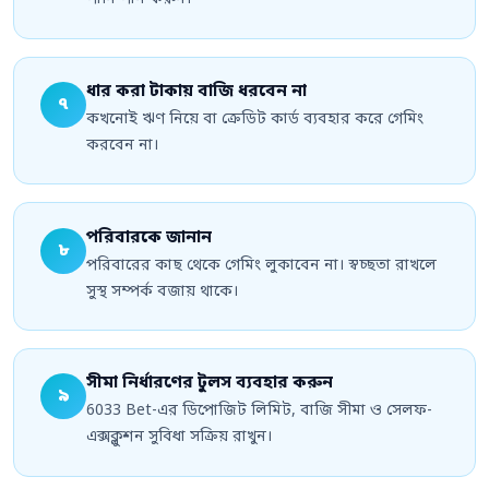
ধার করা টাকায় বাজি ধরবেন না
৭
কখনোই ঋণ নিয়ে বা ক্রেডিট কার্ড ব্যবহার করে গেমিং
করবেন না।
পরিবারকে জানান
৮
পরিবারের কাছ থেকে গেমিং লুকাবেন না। স্বচ্ছতা রাখলে
সুস্থ সম্পর্ক বজায় থাকে।
সীমা নির্ধারণের টুলস ব্যবহার করুন
৯
6033 Bet-এর ডিপোজিট লিমিট, বাজি সীমা ও সেলফ-
এক্সক্লুশন সুবিধা সক্রিয় রাখুন।