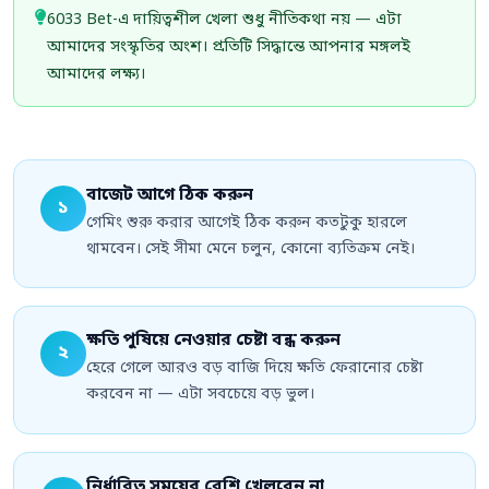
6033 Bet-এ দায়িত্বশীল খেলা শুধু নীতিকথা নয় — এটা
আমাদের সংস্কৃতির অংশ। প্রতিটি সিদ্ধান্তে আপনার মঙ্গলই
আমাদের লক্ষ্য।
বাজেট আগে ঠিক করুন
১
গেমিং শুরু করার আগেই ঠিক করুন কতটুকু হারলে
থামবেন। সেই সীমা মেনে চলুন, কোনো ব্যতিক্রম নেই।
ক্ষতি পুষিয়ে নেওয়ার চেষ্টা বন্ধ করুন
২
হেরে গেলে আরও বড় বাজি দিয়ে ক্ষতি ফেরানোর চেষ্টা
করবেন না — এটা সবচেয়ে বড় ভুল।
নির্ধারিত সময়ের বেশি খেলবেন না