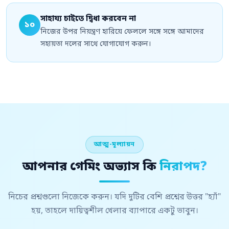
সাহায্য চাইতে দ্বিধা করবেন না
১০
নিজের উপর নিয়ন্ত্রণ হারিয়ে ফেললে সঙ্গে সঙ্গে আমাদের
সহায়তা দলের সাথে যোগাযোগ করুন।
আত্ম-মূল্যায়ন
আপনার গেমিং অভ্যাস কি
নিরাপদ?
নিচের প্রশ্নগুলো নিজেকে করুন। যদি দুটির বেশি প্রশ্নের উত্তর "হ্যাঁ"
হয়, তাহলে দায়িত্বশীল খেলার ব্যাপারে একটু ভাবুন।