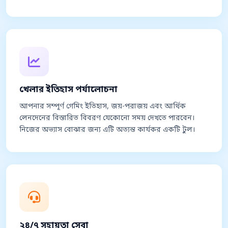
খেলার ইতিহাস পর্যালোচনা
আপনার সম্পূর্ণ গেমিং ইতিহাস, জয়-পরাজয় এবং আর্থিক
লেনদেনের বিস্তারিত বিবরণ যেকোনো সময় দেখতে পারবেন।
নিজের অভ্যাস বোঝার জন্য এটি অত্যন্ত কার্যকর একটি টুল।
২৪/৭ সহায়তা সেবা