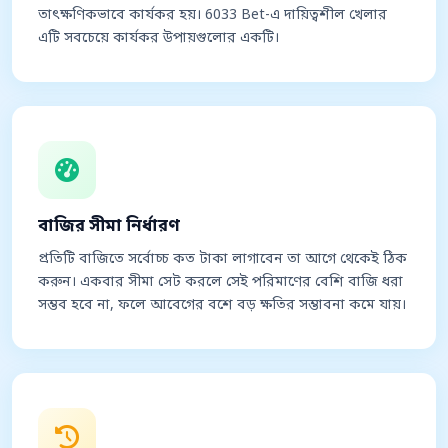
তাৎক্ষণিকভাবে কার্যকর হয়। 6033 Bet-এ দায়িত্বশীল খেলার
এটি সবচেয়ে কার্যকর উপায়গুলোর একটি।
বাজির সীমা নির্ধারণ
প্রতিটি বাজিতে সর্বোচ্চ কত টাকা লাগাবেন তা আগে থেকেই ঠিক
করুন। একবার সীমা সেট করলে সেই পরিমাণের বেশি বাজি ধরা
সম্ভব হবে না, ফলে আবেগের বশে বড় ক্ষতির সম্ভাবনা কমে যায়।