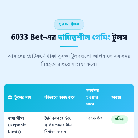
সুরক্ষা টুলস
6033 Bet-এর
দায়িত্বশীল গেমিং
টুলস
আমাদের প্ল্যাটফর্মে থাকা সুরক্ষা টুলসগুলো আপনাকে সব সময়
নিয়ন্ত্রণে রাখতে সাহায্য করে।
কার্যকর
টুলের নাম
কীভাবে কাজ করে
হওয়ার
অবস্থা
সময়
জমা সীমা
দৈনিক/সাপ্তাহিক/
তাৎক্ষণিক
সক্রিয়
(Deposit
মাসিক জমার সীমা
Limit)
নির্ধারণ করুন