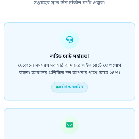
সপ্তাহের সাত দিন চব্বিশ ঘণ্টা প্রস্তুত।
লাইভ চ্যাট সহায়তা
যেকোনো সমস্যায় সরাসরি আমাদের লাইভ চ্যাটে যোগাযোগ
করুন। আমাদের প্রশিক্ষিত দল আপনার পাশে আছে ২৪/৭।
সর্বদা অনলাইন