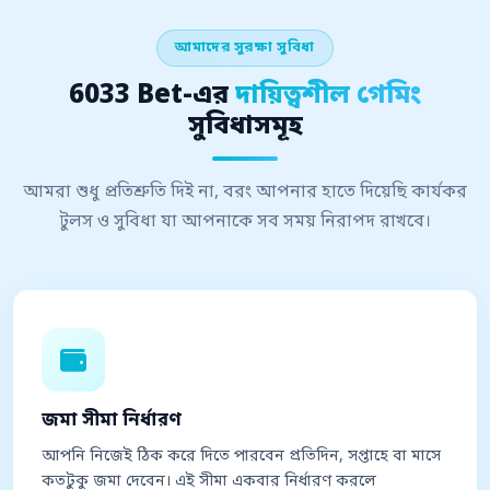
আমাদের সুরক্ষা সুবিধা
6033 Bet-এর
দায়িত্বশীল গেমিং
সুবিধাসমূহ
আমরা শুধু প্রতিশ্রুতি দিই না, বরং আপনার হাতে দিয়েছি কার্যকর
টুলস ও সুবিধা যা আপনাকে সব সময় নিরাপদ রাখবে।
জমা সীমা নির্ধারণ
আপনি নিজেই ঠিক করে দিতে পারবেন প্রতিদিন, সপ্তাহে বা মাসে
কতটুকু জমা দেবেন। এই সীমা একবার নির্ধারণ করলে