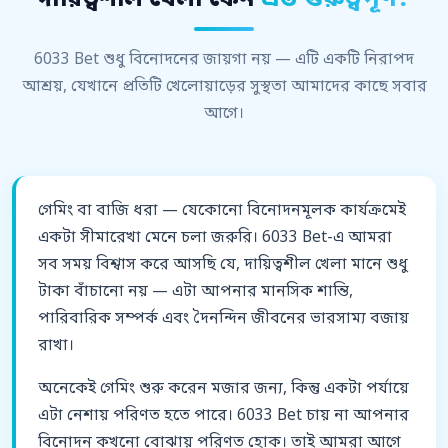
দায়িত্বশীল খেলা কেন
এত গুরুত্বপূর্ণ?
6033 Bet শুধু বিনোদনের জায়গা নয় — এটি একটি নিরাপদ
আশ্রয়, যেখানে প্রতিটি খেলোয়াড়ের সুস্থতা আমাদের কাছে সবার
আগে।
গেমিং বা বাজি ধরা — যেকোনো বিনোদনমূলক কার্যক্রমেই
একটা সীমারেখা মেনে চলা জরুরি। 6033 Bet-এ আমরা
সব সময় বিশ্বাস করে আসছি যে, দায়িত্বশীল খেলা মানে শুধু
টাকা বাঁচানো নয় — এটা আপনার মানসিক শান্তি,
পারিবারিক সম্পর্ক এবং দৈনন্দিন জীবনের ভারসাম্য বজায়
রাখা।
অনেকেই গেমিং শুরু করেন মজার জন্য, কিন্তু একটা পর্যায়ে
এটা নেশায় পরিণত হতে পারে। 6033 Bet চায় না আপনার
বিনোদন কখনো বোঝায় পরিণত হোক। তাই আমরা আগে