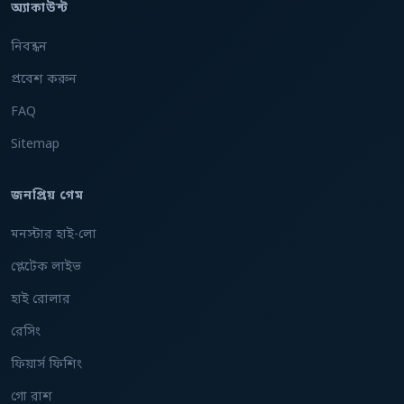
অ্যাকাউন্ট
নিবন্ধন
প্রবেশ করুন
FAQ
Sitemap
জনপ্রিয় গেম
মনস্টার হাই-লো
প্লেটেক লাইভ
হাই রোলার
রেসিং
ফিয়ার্স ফিশিং
গো রাশ