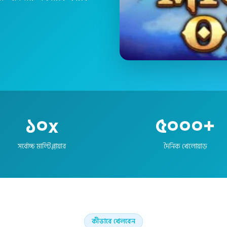
১০x
৫০০০+
সর্বোচ্চ মাল্টিপ্লায়ার
দৈনিক খেলোয়াড়
কীভাবে খেলবেন