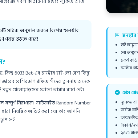
োগ আছে! এই সরল কাঠামোর মধ্যেই লুকিয়ে আছে
ঁচটি সঠিক অনুমান করলে বিশেষ "মনস্টার
মনস্টা
ুণ পর্যন্ত উঠতে পারে!
হাই অনুম
লো অনুমা
একই কার্ড 
ন?
মনস্টার বোন
য়, কিন্তু 6033 Bet-এর মনস্টার হাই-লো বেশ কিছু
বাজারের বেশিরভাগ প্রতিযোগীদের তুলনায় অনেক
 তাই নতুন খেলোয়াড়দের কোনো ভাষার বাধা নেই।
গেম খেল
ন্যূনতম বা
ফল সম্পূর্ণ নিরপেক্ষ। সার্টিফাইড Random Number
সর্বোচ্চ 
পক্ষ দ্বারা নিয়মিত অডিট করা হয়। তাই আপনি
তাৎক্ষণ
চুপি নেই।
বিকাশ/নগ
২৪/৭ বাংলা