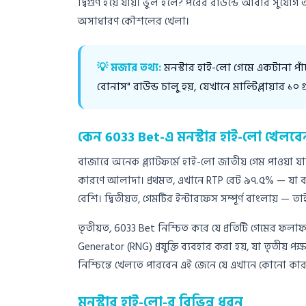
দ্বিগুণ হয়ে যায়। ভুল হলে? পরের রাউন্ডে আবার সুয
অসাধারণ কৌশলের খেলা।
💡 মজার তথ্য:
মনস্টার হাই-লো গেমে একটানা পা
বোনাস" রাউন্ড চালু হয়, যেখানে মাল্টিপ্লায়ার ১০ গ
কেন 6033 Bet-এ মনস্টার হাই-লো খেলবে
বাজারে অনেক প্ল্যাটফর্মে হাই-লো জাতীয় গেম পাওয়া যা
কারণে আলাদা। প্রথমত, এখানে RTP রেট ৯৭.৫% — যা 
বেশি। দ্বিতীয়ত, গেমটির ইন্টারফেস সম্পূর্ণ বাংলায় —
তৃতীয়ত, 6033 Bet নিশ্চিত করে যে প্রতিটি গেমের ফলা
Generator (RNG) প্রযুক্তি ব্যবহার করা হয়, যা তৃতীয় 
নিশ্চিন্তে খেলতে পারবেন এই জেনে যে এখানে কোনো কার
মনস্টার হাই-লো-র বিভিন্ন ধরন