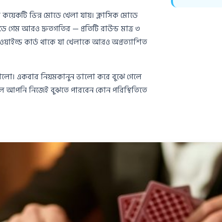
শ কয়েকটি ভিন্ন মোডে খেলা যায়। ক্লাসিক মোডে
ে গেম আরও দ্রুতগতির — প্রতিটি রাউন্ড মাত্র ৩
য়াইল্ড কার্ড থাকে যা খেলাকে আরও অপ্রত্যাশিত
 ভালো। একবার নিয়মকানুন ভালো করে বুঝে গেলে
ড়লে আপনি নিজেই বুঝতে পারবেন কোন পরিস্থিতিতে