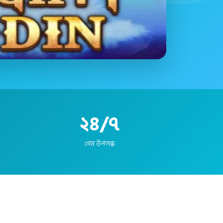
২৪/৭
গেম উপলব্ধ