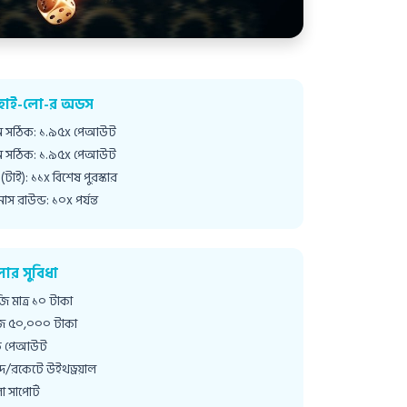
র হাই-লো-র অডস
ান সঠিক: ১.৯৫x পেআউট
ন সঠিক: ১.৯৫x পেআউট
(টাই): ১১x বিশেষ পুরস্কার
াস রাউন্ড: ১০x পর্যন্ত
ার সুবিধা
জি মাত্র ১০ টাকা
বাজি ৫০,০০০ টাকা
িক পেআউট
দ/রকেটে উইথড্রয়াল
 সাপোর্ট