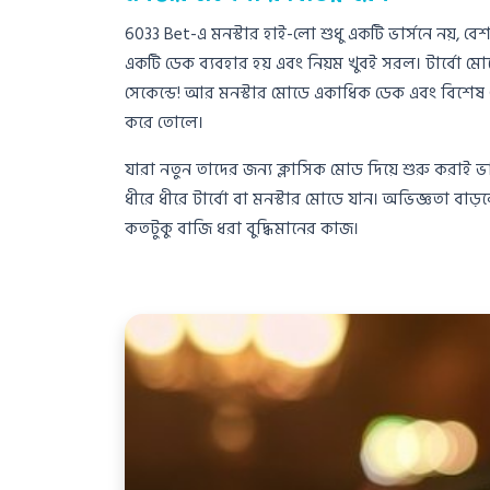
6033 Bet-এ মনস্টার হাই-লো শুধু একটি ভার্সনে নয়, বে
একটি ডেক ব্যবহার হয় এবং নিয়ম খুবই সরল। টার্বো মোড
সেকেন্ডে! আর মনস্টার মোডে একাধিক ডেক এবং বিশেষ ও
করে তোলে।
যারা নতুন তাদের জন্য ক্লাসিক মোড দিয়ে শুরু করাই
ধীরে ধীরে টার্বো বা মনস্টার মোডে যান। অভিজ্ঞতা বা
কতটুকু বাজি ধরা বুদ্ধিমানের কাজ।