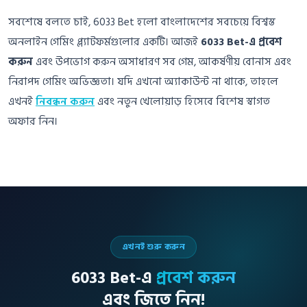
সবশেষে বলতে চাই, 6033 Bet হলো বাংলাদেশের সবচেয়ে বিশ্বস্ত
অনলাইন গেমিং প্ল্যাটফর্মগুলোর একটি। আজই
6033 Bet-এ প্রবেশ
করুন
এবং উপভোগ করুন অসাধারণ সব গেম, আকর্ষণীয় বোনাস এবং
নিরাপদ গেমিং অভিজ্ঞতা। যদি এখনো অ্যাকাউন্ট না থাকে, তাহলে
এখনই
নিবন্ধন করুন
এবং নতুন খেলোয়াড় হিসেবে বিশেষ স্বাগত
অফার নিন।
এখনই শুরু করুন
6033 Bet-এ
প্রবেশ করুন
এবং জিতে নিন!