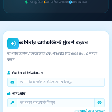
SSL সুরক্ষিত
তাৎক্ষণিক অ্যাক্সেস
২৪/৭ সহায়তা
আপনার অ্যাকাউন্টে প্রবেশ করুন
আপনার ইমেইল / ইউজারনেম এবং পাসওয়ার্ড দিয়ে 6033 Bet-এ লগইন
করুন।
ইমেইল বা ইউজারনেম
পাসওয়ার্ড
পাসওয়ার্ড ভুলে গেছেন?