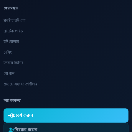
গেমসমূহ
মনস্টার হাই-লো
প্লেটেক লাইভ
হাই রোলার
রেসিং
ফিয়ার্স ফিশিং
গো রাশ
ওয়েজ অফ দ্য কাইলিন
অ্যাকাউন্ট
প্রবেশ করুন
নিবন্ধন করুন