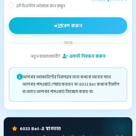
এই ডিভাইসে আমাকে মনে রাখুন
প্রবেশ করুন
অথবা
নতুন ব্যবহারকারী?
এখনই নিবন্ধন করুন
আপনার অ্যাকাউন্টের নিরাপত্তার জন্য কখনো অন্যের সাথে
আপনার পাসওয়ার্ড শেয়ার করবেন না। 6033 Bet কখনো ইমেইল
বা ফোনে আপনার পাসওয়ার্ড জিজ্ঞেস করবে না।
6033 Bet-এ স্বাগতম!